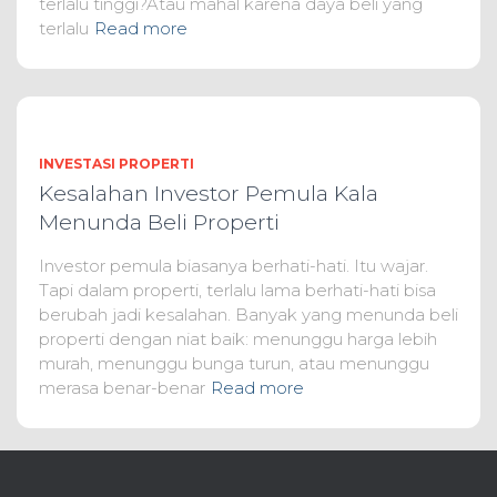
terlalu tinggi?Atau mahal karena daya beli yang
terlalu
Read more
INVESTASI PROPERTI
Kesalahan Investor Pemula Kala
Menunda Beli Properti
Investor pemula biasanya berhati-hati. Itu wajar.
Tapi dalam properti, terlalu lama berhati-hati bisa
berubah jadi kesalahan. Banyak yang menunda beli
properti dengan niat baik: menunggu harga lebih
murah, menunggu bunga turun, atau menunggu
merasa benar-benar
Read more