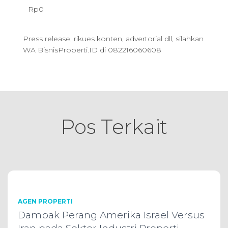
Rp
0
.
R
R
0
p
p
Press release, rikues konten, advertorial dll, silahkan
0
9
0
WA BisnisProperti.ID di 082216060608
0
9
.
.
.
0
0
Pos Terkait
0
.
AGEN PROPERTI
Dampak Perang Amerika Israel Versus