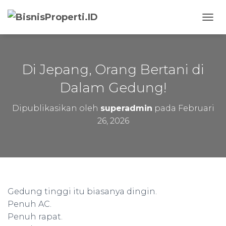
T
O
G
G
L
Di Jepang, Orang Bertani di
E
N
Dalam Gedung!
A
V
Dipublikasikan oleh
superadmin
pada
Februari
I
26, 2026
G
A
S
I
Gedung tinggi itu biasanya dingin.
Penuh AC.
Penuh rapat.