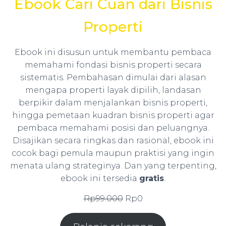
Ebook Cari Cuan dari Bisnis
Properti
Ebook ini disusun untuk membantu pembaca
memahami fondasi bisnis properti secara
sistematis. Pembahasan dimulai dari alasan
mengapa properti layak dipilih, landasan
berpikir dalam menjalankan bisnis properti,
hingga pemetaan kuadran bisnis properti agar
pembaca memahami posisi dan peluangnya.
Disajikan secara ringkas dan rasional, ebook ini
cocok bagi pemula maupun praktisi yang ingin
menata ulang strateginya. Dan yang terpenting,
ebook ini tersedia
gratis
.
Harga
Harga
Rp
99.000
Rp
0
aslinya
saat
adalah:
ini