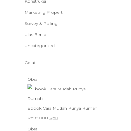
Konstruksi
Marketing Properti
Survey & Polling
Ulas Berita
Uncategorized
Gerai
P
Obral
r
o
d
Ebook Cara Mudah Punya Rumah
u
H
H
Rp
99.000
Rp
0
k
a
a
P
Obral