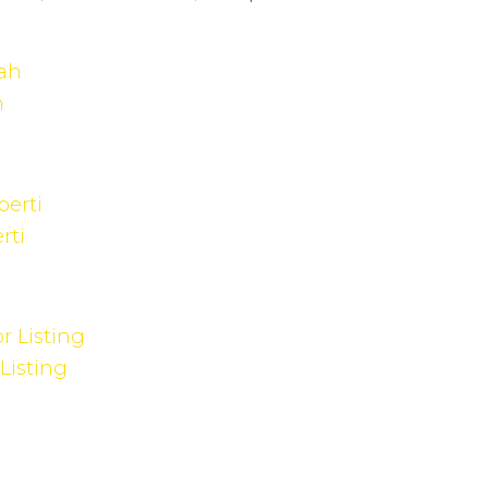
h
rti
Listing