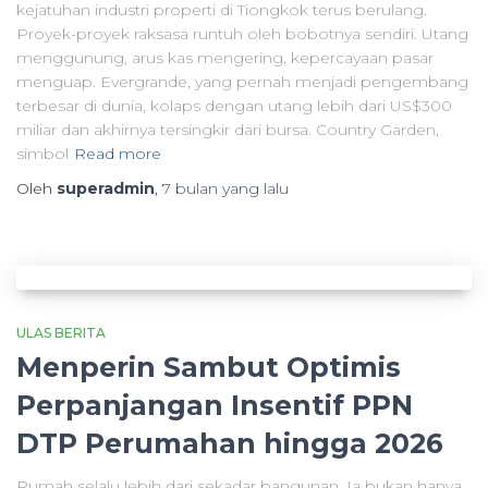
kejatuhan industri properti di Tiongkok terus berulang.
Proyek-proyek raksasa runtuh oleh bobotnya sendiri. Utang
menggunung, arus kas mengering, kepercayaan pasar
menguap. Evergrande, yang pernah menjadi pengembang
terbesar di dunia, kolaps dengan utang lebih dari US$300
miliar dan akhirnya tersingkir dari bursa. Country Garden,
simbol
Read more
Oleh
superadmin
,
7 bulan
yang lalu
ULAS BERITA
Menperin Sambut Optimis
Perpanjangan Insentif PPN
DTP Perumahan hingga 2026
Rumah selalu lebih dari sekadar bangunan. Ia bukan hanya