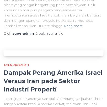
bisnis yang sangat bergantung pada pembiayaan. Baik
konsumen maupun pengembang sama-sama
membutuhkan akses kredit untuk membeli, membangun,
dan mengembangkan proyek. Ketika Bank Indonesia
kembali menaikkan BI Rate hingga
Read more
Oleh
superadmin
,
2 bulan
yang lalu
AGEN PROPERTI
Dampak Perang Amerika Israel
Versus Iran pada Sektor
Industri Properti
Perang Jauh, Getarnya Sampai Sini Perangnya jauh.Di Timur
Tengah.Antara Israel, Amerika Serikat, melawan Iran. Tapi