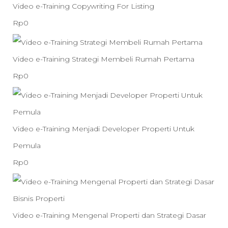
k
r
r
Video e-Training Copywriting For Listing
a
l
a
d
g
g
Rp
0
n
i
t
e
a
a
d
n
i
n
a
s
Video e-Training Strategi Membeli Rumah Pertama
i
y
n
g
s
a
Rp
0
s
a
i
a
l
a
k
a
a
n
i
t
o
d
d
d
n
i
Video e-Training Menjadi Developer Properti Untuk
n
a
a
i
y
n
Pemula
l
l
s
a
i
Rp
0
a
a
k
a
a
h
h
o
d
d
:
:
n
a
a
Video e-Training Mengenal Properti dan Strategi Dasar
R
R
l
l