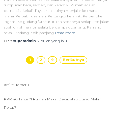
tumpukan bata, semen, dan keramik. Rumah adalah
pemantik. Sekali dinyalakan, apinya menjalar ke mana-
mana. Ke pabrik semen. Ke tungku keramik. Ke bengkel
logam. Ke gudang furnitur. Itulah sebabnya setiap kebijakan
soal rumah hampir selalu berdampak panjang. Panjang
sekali. Kadang lebih panjang
Read more
Oleh
superadmin
,
7 bulan
yang lalu
Paginasi
1
2
9
Berikutnya
pos
Artikel Terbaru
KPR 40 Tahun?! Rumah Makin Dekat atau Utang Makin
Pekat?