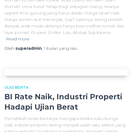
Rumah Itu Semakin Dekat. Atau Justru Semakin Jauh?
Rumah. Lima huruf. Tetapi bagi sebagian orang, rasanya
seperti lima gunung yang harus didaki. Harga tanah naik.
Harga semen ikut menanjak. Gaji? Jalannya sering tertatih.
Banyak anak muda akhirnya hanya bisa melihat rumah dari
layar ponsel. Di-save. Di-like. Lalu ditutup lagi karena
Read more
Oleh
superadmin
,
1 bulan
yang lalu
ULAS BERITA
BI Rate Naik, Industri Properti
Hadapi Ujian Berat
Pernahkah Anda bertanya mengapa ketika suku bunga
naik, industri properti sering menjadi salah satu sektor yang
paling gelisah? Jawabannya sederhana. Properti adalah