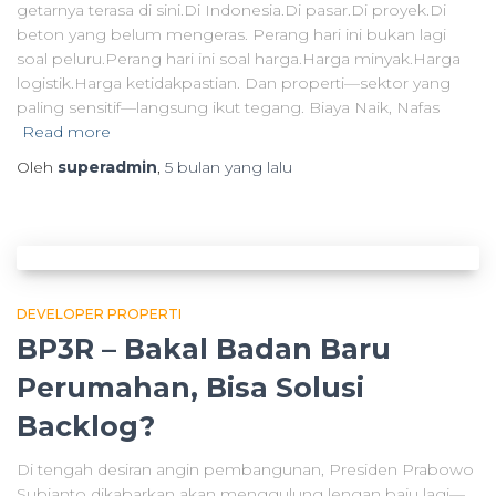
getarnya terasa di sini.Di Indonesia.Di pasar.Di proyek.Di
beton yang belum mengeras. Perang hari ini bukan lagi
soal peluru.Perang hari ini soal harga.Harga minyak.Harga
logistik.Harga ketidakpastian. Dan properti—sektor yang
paling sensitif—langsung ikut tegang. Biaya Naik, Nafas
Read more
Oleh
superadmin
,
5 bulan
yang lalu
DEVELOPER PROPERTI
BP3R – Bakal Badan Baru
Perumahan, Bisa Solusi
Backlog?
Di tengah desiran angin pembangunan, Presiden Prabowo
Subianto dikabarkan akan menggulung lengan baju lagi—