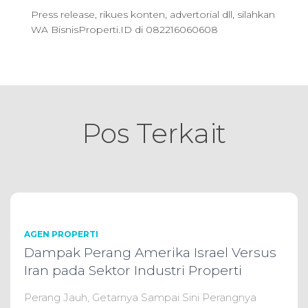
0
p
p
Press release, rikues konten, advertorial dll, silahkan
0
9
0
WA BisnisProperti.ID di 082216060608
0
9
.
.
.
0
0
Pos Terkait
0
.
AGEN PROPERTI
Dampak Perang Amerika Israel Versus
Iran pada Sektor Industri Properti
Perang Jauh, Getarnya Sampai Sini Perangnya