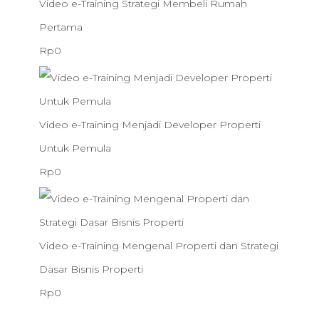
Video e-Training Strategi Membeli Rumah
s
a
i
a
l
a
Pertama
k
a
a
n
i
t
Rp
0
o
d
d
d
n
i
n
a
a
i
y
n
l
l
s
a
i
Video e-Training Menjadi Developer Properti
a
a
k
a
a
Untuk Pemula
h
h
o
d
d
Rp
0
:
:
n
a
a
R
R
l
l
p
p
a
a
Video e-Training Mengenal Properti dan Strategi
9
0
h
h
Dasar Bisnis Properti
9
.
:
:
Rp
0
.
R
R