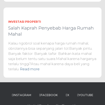
INVESTASI PROPERTI
Salah Kaprah Penyebab Harga Rumah
Mahal
Kalau ngobrol soal kenapa harga rumah mahal,
obrolannya bisa sepanjang jalan tol.Banyak pintu.
Banyak faktor. Banyak tafsir. Bahkan kata mahal
saja belum tentu satu suara.Mahal karena harganya
terlalu tinggi?Atau mahal karena daya beli yang
terlalu
Read more
INSTAGRAM
FACEBOOK
X
YOUTUBE