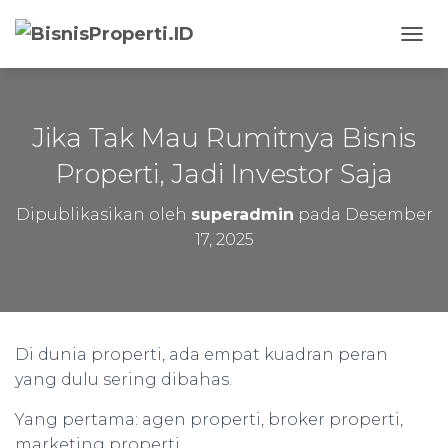
T
O
G
G
L
Jika Tak Mau Rumitnya Bisnis
E
N
Properti, Jadi Investor Saja
A
V
Dipublikasikan oleh
superadmin
pada
Desember
I
17, 2025
G
A
S
I
Di dunia properti, ada empat kuadran peran
yang dulu sering dibahas.
Yang pertama: agen properti, broker properti,
marketing properti.