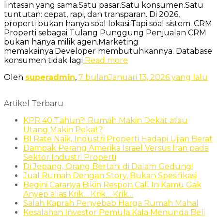
lintasan yang sama.Satu pasar.Satu konsumen.Satu
tuntutan: cepat, rapi, dan transparan. Di 2026,
properti bukan hanya soal lokasi.Tapi soal sistem. CRM
Properti sebagai Tulang Punggung Penjualan CRM
bukan hanya milik agen.Marketing
memakainya.Developer membutuhkannya. Database
konsumen tidak lagi
Read more
Oleh
superadmin
,
7 bulan
Januari 13, 2026
yang lalu
Artikel Terbaru
KPR 40 Tahun?! Rumah Makin Dekat atau
Utang Makin Pekat?
BI Rate Naik, Industri Properti Hadapi Ujian Berat
Dampak Perang Amerika Israel Versus Iran pada
Sektor Industri Properti
Di Jepang, Orang Bertani di Dalam Gedung!
Jual Rumah Dengan Story, Bukan Spesifikasi
Begini Caranya Bikin Respon Call In Kamu Gak
Anyep alias Krik… Krik… Krik…
Salah Kaprah Penyebab Harga Rumah Mahal
Kesalahan Investor Pemula Kala Menunda Beli