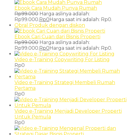
Ebook Cara Mudah Punya Rumah
Rp
99.000
Harga aslinya adalah:
Rp99.000.
Rp
0
Harga saat ini adalah: Rp0.
Obral
Produk dengan diskon
Ebook Cari Cuan dari Bisnis Properti
Rp
99.000
Harga aslinya adalah:
Rp99.000.
Rp
0
Harga saat ini adalah: Rp0.
Video e-Training Copywriting For Listing
Rp
0
Video e-Training Strategi Membeli Rumah
Pertama
Rp
0
Video e-Training Menjadi Developer Properti
Untuk Pemula
Rp
0