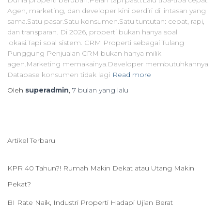
Dunia properti berubah.Pelan tapi pasti.Lalu tiba-tiba cepat.
Agen, marketing, dan developer kini berdiri di lintasan yang
sama.Satu pasar.Satu konsumen.Satu tuntutan: cepat, rapi,
dan transparan. Di 2026, properti bukan hanya soal
lokasi.Tapi soal sistem. CRM Properti sebagai Tulang
Punggung Penjualan CRM bukan hanya milik
agen.Marketing memakainya.Developer membutuhkannya.
Database konsumen tidak lagi
Read more
Oleh
superadmin
,
7 bulan
yang lalu
Artikel Terbaru
KPR 40 Tahun?! Rumah Makin Dekat atau Utang Makin
Pekat?
BI Rate Naik, Industri Properti Hadapi Ujian Berat