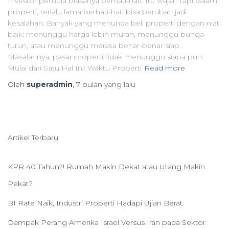
Investor pemula biasanya berhati-hati. Itu wajar. Tapi dalam
properti, terlalu lama berhati-hati bisa berubah jadi
kesalahan. Banyak yang menunda beli properti dengan niat
baik: menunggu harga lebih murah, menunggu bunga
turun, atau menunggu merasa benar-benar siap.
Masalahnya, pasar properti tidak menunggu siapa pun.
Mulai dari Satu Hal Ini: Waktu Properti
Read more
Oleh
superadmin
,
7 bulan
yang lalu
Artikel Terbaru
KPR 40 Tahun?! Rumah Makin Dekat atau Utang Makin
Pekat?
BI Rate Naik, Industri Properti Hadapi Ujian Berat
Dampak Perang Amerika Israel Versus Iran pada Sektor