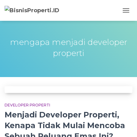
TOGG
NAVIG
mengapa menjadi developer
properti
DEVELOPER PROPERTI
Menjadi Developer Properti,
Kenapa Tidak Mulai Mencoba
Sebuah Peluang Emas Ini?