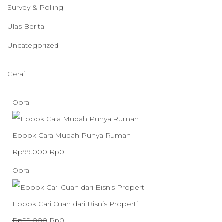
Survey & Polling
Ulas Berita
Uncategorized
Gerai
P
Obral
r
o
Ebook Cara Mudah Punya Rumah
d
H
H
Rp
99.000
Rp
0
u
a
a
P
Obral
k
r
r
r
d
g
g
o
Ebook Cari Cuan dari Bisnis Properti
e
a
a
d
H
H
Rp
99.000
Rp
0