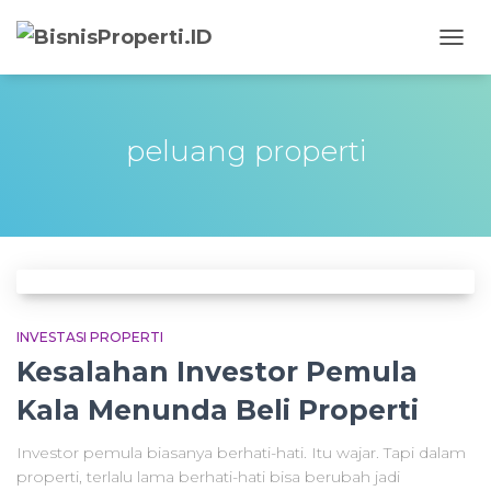
TOGG
NAVIG
peluang properti
INVESTASI PROPERTI
Kesalahan Investor Pemula
Kala Menunda Beli Properti
Investor pemula biasanya berhati-hati. Itu wajar. Tapi dalam
properti, terlalu lama berhati-hati bisa berubah jadi